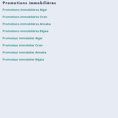
Promotions immobilières
Promotions immobilières Alger
Promotions immobilières Oran
Promotions immobilières Annaba
Promotions immobilières Béjaia
Promoteur immobilier Alger
Promoteur immobilier Oran
Promoteur immobilier Annaba
Promoteur immobilier Béjaia
Bon à savoir
Vous cherchez à en savoir plus sur l’immobilier en Algerie ?
Retrouvez nos articles dédiés :
Les bons plan immobiliers à oran
Vos vacances à Tipaza
Comment vendre sa maison ?