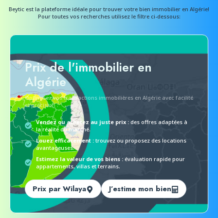
Beytic est la plateforme idéale pour trouver votre bien immobilier en Algérie!
Pour toutes vos recherches utilisez le filtre ci-dessous:
Prix de l'immobilier en
Algérie
Optimisez vos transactions immobilières en Algérie avec facilité
et précision :
Vendez ou achetez au juste prix :
des offres adaptées à
la réalité du marché.
Louez efficacement :
trouvez ou proposez des locations
avantageuses.
Estimez la valeur de vos biens :
évaluation rapide pour
appartements, villas et terrains.
Prix par Wilaya
J’estime mon bien