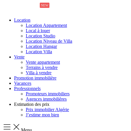
NEW
NEW
Location
Location Appartement
Local à louer
Location Studio
Location Niveau de Villa
Location Hangar
Location Villa
Vente
Vente appartement
Terrains à vendre
Villa à vendre
Promotion immobilière
Vacances
Professionnels
Promoteurs immobiliers
Agences immobilières
Estimation des prix
Prix immobilier Algérie
J’estime mon bien
Menu