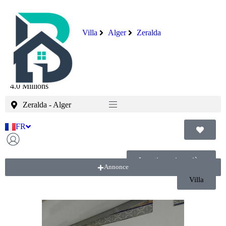
Location vacances
Villa
Alger
Zeralda
Location
4.0 Millions
Zeralda
-
Alger
FR
AR
Location saisonnière
Annonce
Villa