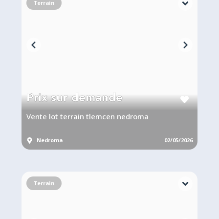
Terrain
Prix sur demande
Vente lot terrain tlemcen nedroma
Nedroma
02/05/2026
Salam Vente lot terrain 158m2 une façade Avec livret foncier (lotissement)
Terrain