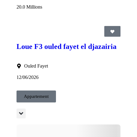
20.0 Millions
Loue F3 ouled fayet el djazairia
Ouled Fayet
12/06/2026
Appartement
une voiture.