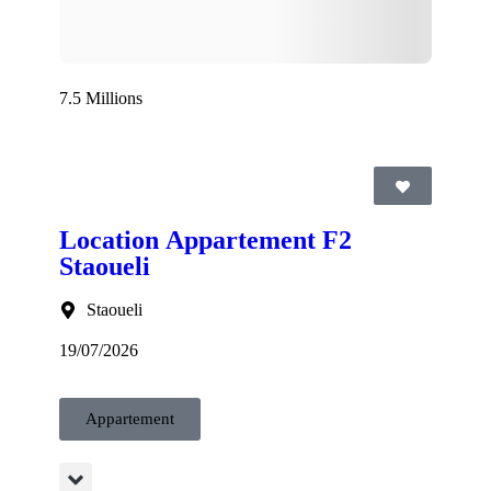
7.5 Millions
Location Appartement F2
Staoueli
Staoueli
19/07/2026
Appartement
chauffage centralisé, citerne 1000l, balcon