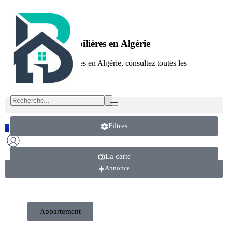
Annonces immobilières en Algérie
Annonces immobilières en Algérie, consultez toutes les
annonces sur Beytic
Filtres
FR
AR
La carte
Annonce
Appartement