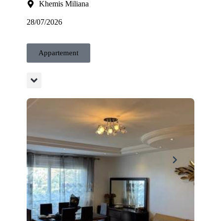
Khemis Miliana
28/07/2026
Appartement
nnuelle Pour plus de détails veuillez nous contacter Merci