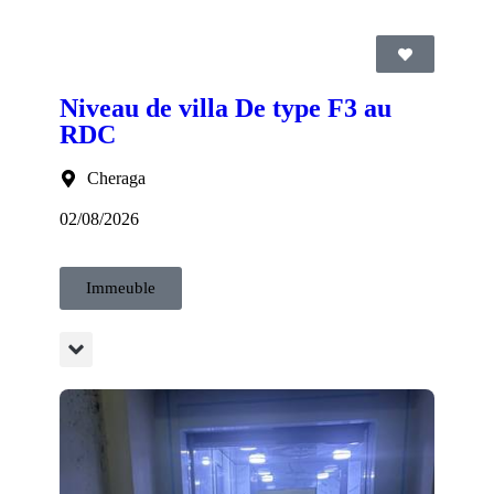
Niveau de villa De type F3 au
RDC
Cheraga
02/08/2026
Immeuble
ns la résidence.