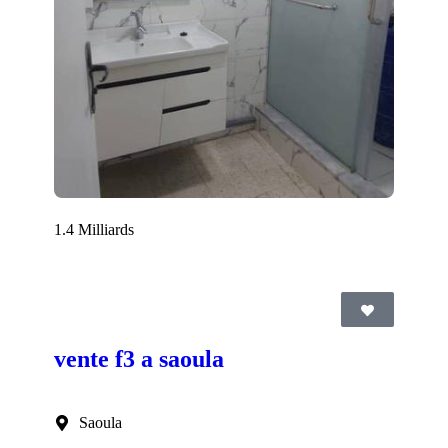
1.4 Milliards
vente f3 a saoula
Saoula