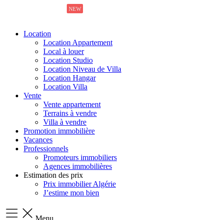
NEW
NEW
NEW
NEW
Location
Location Appartement
Local à louer
Location Studio
Location Niveau de Villa
Location Hangar
Location Villa
Vente
Vente appartement
Terrains à vendre
Villa à vendre
Promotion immobilière
Vacances
Professionnels
Promoteurs immobiliers
Agences immobilières
Estimation des prix
Prix immobilier Algérie
J’estime mon bien
Menu