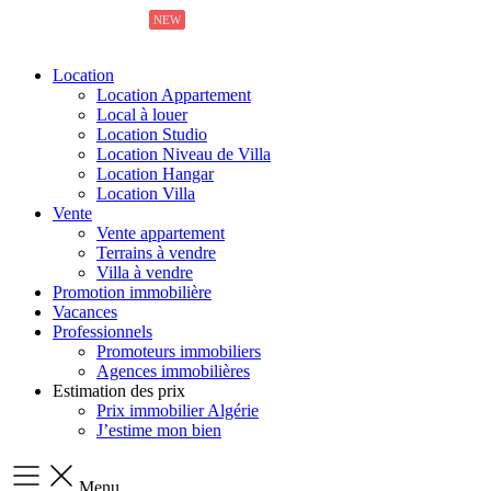
NEW
NEW
Location
Location Appartement
Local à louer
Location Studio
Location Niveau de Villa
Location Hangar
Location Villa
Vente
Vente appartement
Terrains à vendre
Villa à vendre
Promotion immobilière
Vacances
Professionnels
Promoteurs immobiliers
Agences immobilières
Estimation des prix
Prix immobilier Algérie
J’estime mon bien
Menu