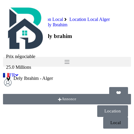
Immobilier
Location Local
Location Local Alger
Location Local Dely Ibrahim
Location local dely brahim
Prix négociable
25.0 Millions
FR
AR
Dely Ibrahim
-
Alger
Annonce
Location
Local