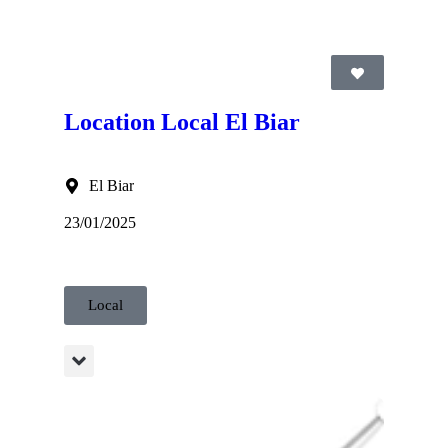
Location Local El Biar
El Biar
23/01/2025
Local
a.mob:0771.38.73.65 AG