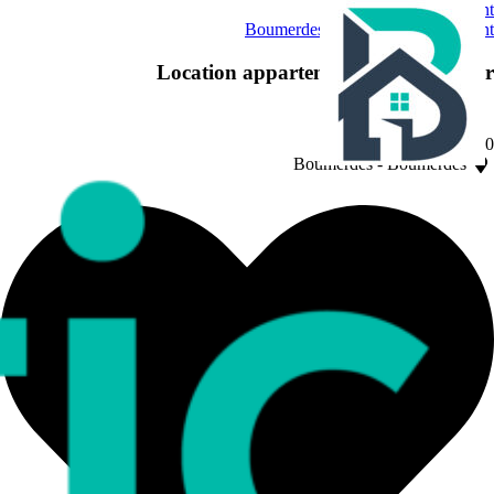
Skip to conten
Boumerdes
Boumerdès
Appartemen
Location appartement f3 vue sur me
5000.0 D
Boumerdes
-
Boumerdès