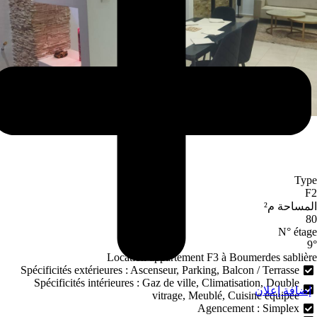
Typ
F
لمساحة م²
8
N° étag
9
Location appartement F3 à Boumerdes sablièr
Spécificités extérieures : Ascenseur, Parking, Balcon / Terrasse
Spécificités intérieures : Gaz de ville, Climatisation, Double
إضافة إعلان
vitrage, Meublé, Cuisine équipée
Agencement : Simplex