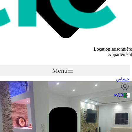
Location saisonnièr
Appartemen
Menu
حسابي
FR
AR