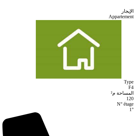
الإيجار
Appartement
Type
F
4
المساحة م²
120
N° étage
1
°