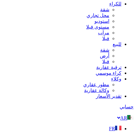
للكراء
شقة
محل تجاري
استوديو
مستوى فيلا
مرآب
فيلا
للبيع
شقة
أرض
فيلا
ترقية عقارية
كراء موسمي
وكلاء
مطور عقاري
وكالة عقارية
تقدير الأسعار
حسابي
AR
FR