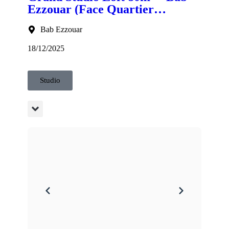
Ezzouar (Face Quartier
d'Affaires) - IMOVA Immobilier
Bab Ezzouar
18/12/2025
Studio
sité Prix 8 millions