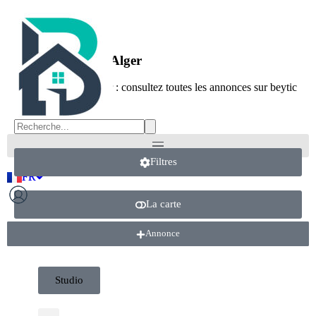
Location Studio Alger
Location Studio Alger : consultez toutes les annonces sur beytic
Filtres
FR
AR
FR
AR
La carte
Annonce
Annonce
Studio