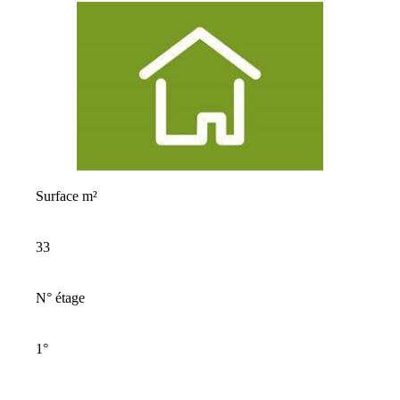
Surface m²
33
N° étage
1
°