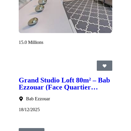
15.0 Millions
Grand Studio Loft 80m² – Bab
Ezzouar (Face Quartier
d'Affaires) - IMOVA
Bab Ezzouar
Immobilier
18/12/2025