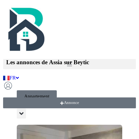
Utilisateur
ASSIA
Les annonces de
Assia
sur Beytic
FR
AR
Appartement
Annonce