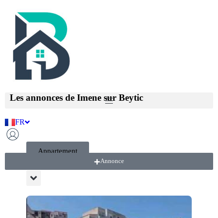
Utilisateur
Imene
Les annonces de
Imene
sur Beytic
FR
AR
Appartement
Annonce