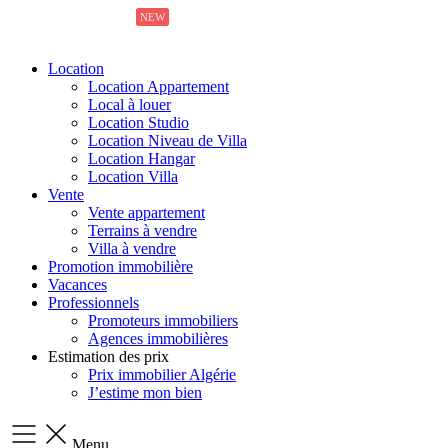
NEW
NEW
Location
Location Appartement
Local à louer
Location Studio
Location Niveau de Villa
Location Hangar
Location Villa
Vente
Vente appartement
Terrains à vendre
Villa à vendre
Promotion immobilière
Vacances
Professionnels
Promoteurs immobiliers
Agences immobilières
Estimation des prix
Prix immobilier Algérie
J’estime mon bien
Menu