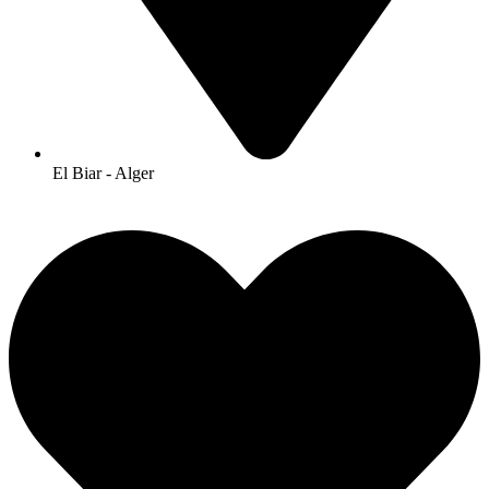
El Biar
-
Alger