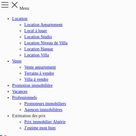
Menu
Location
Location Appartement
Local à louer
Location Studio
Location Niveau de Villa
Location Hangar
Location Villa
Vente
Vente appartement
Terrains à vendre
Villa à vendre
Promotion immobilière
Vacances
Professionnels
Promoteurs immobiliers
Agences immobilières
Estimation des prix
Prix immobilier Algérie
J’estime mon bien