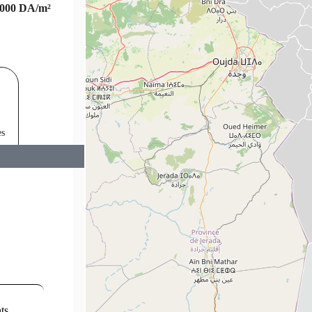
,000
DA/m²
Location
Vente
Promotion im
es
Publier annonce
ts