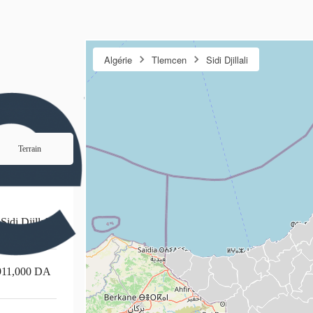
Algérie
Tlemcen
Sidi Djillali
Terrain
Sidi Djillali
911,000
DA