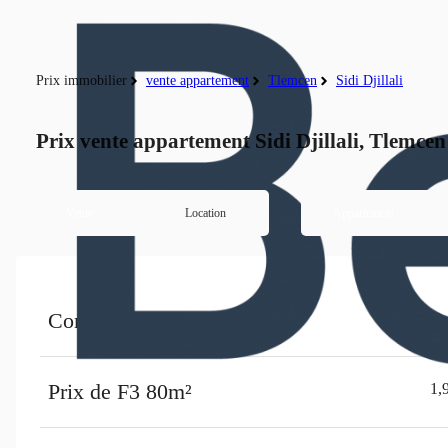
Prix immobilier
vente
appartement
Tlemcen
Sidi Djillali
Prix vente appartement Sidi Djillali, Tlemcen
Vente
Location
Appartement
Commune
Prix de F3 80m²
1,