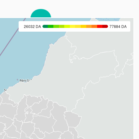
26032 DA
77884 DA