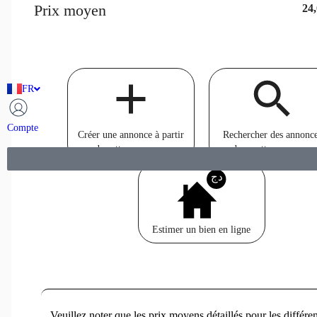
Prix moyen
24
FR
AR
Compte
Créer une annonce à partir
Rechercher des annonc
de cette commune
dans cette commune
دج
Estimer un bien en ligne
Veuillez noter que les prix moyens détaillés pour les différen