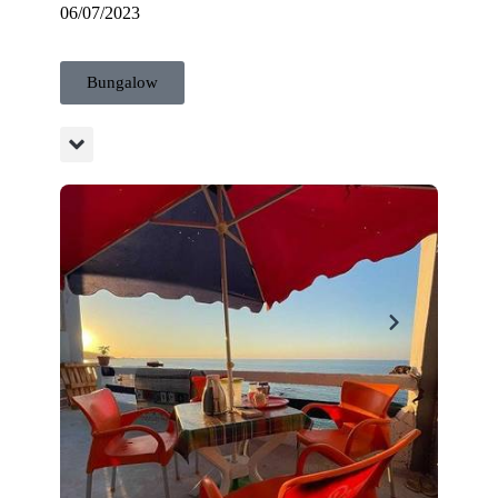
06/07/2023
Bungalow
nt juste a coté.