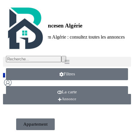
Location de vacancesen Algérie
Location de vacancesen Algérie : consultez toutes les annonces
sur Beytic
Filtres
FR
AR
La carte
Annonce
Appartement