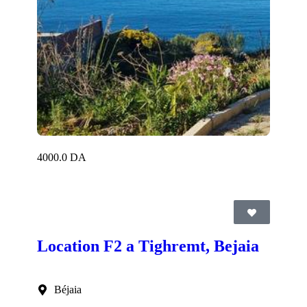
4000.0 DA
Location F2 a Tighremt, Bejaia
Béjaia