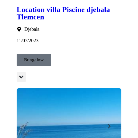
Location villa Piscine djebala
Tlemcen
Djebala
11/07/2023
Bungalow