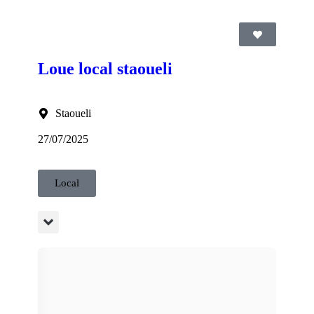
Loue local staoueli
Staoueli
27/07/2025
Local
b:0771.38.73.65 AG