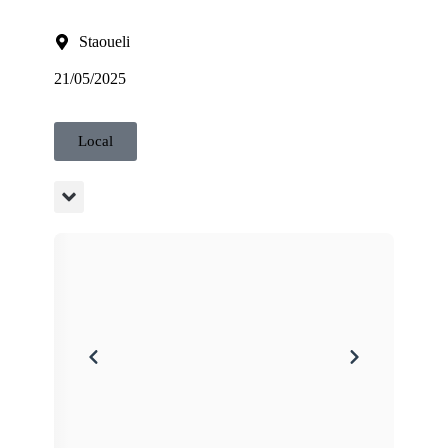
Staoueli
21/05/2025
Local
5 AG