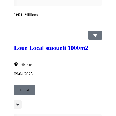
160.0 Millions
Loue Local staoueli 1000m2
Staoueli
09/04/2025
Local
5 AG