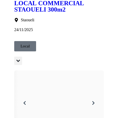
LOCAL COMMERCIAL
STAOUELI 300m2
Staoueli
24/11/2025
Local
.65