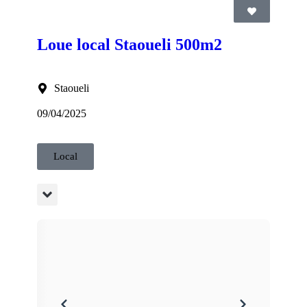
Loue local Staoueli 500m2
Staoueli
09/04/2025
Local
65 AG