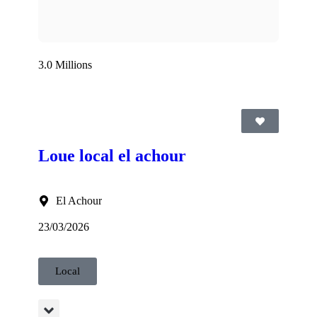
3.0 Millions
Loue local el achour
El Achour
23/03/2026
Local
365 AG