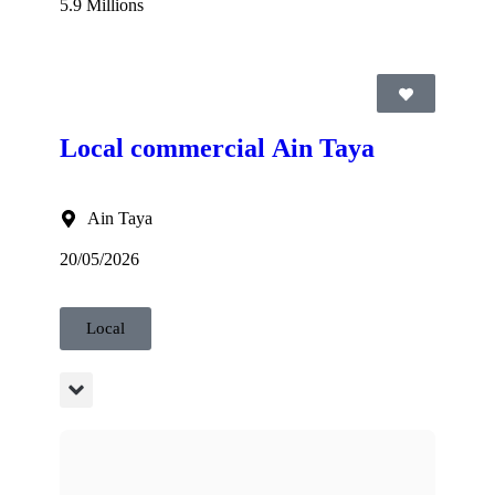
5.9 Millions
Local commercial Ain Taya
Ain Taya
20/05/2026
Local
d Staoueli.0771.38.73.65 AG