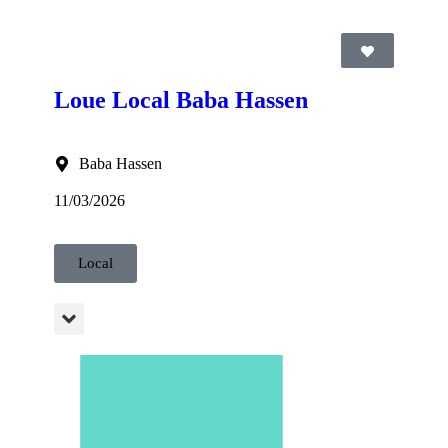
Loue Local Baba Hassen
Baba Hassen
11/03/2026
Local
96 OU LE 00 213 662 86 06 96