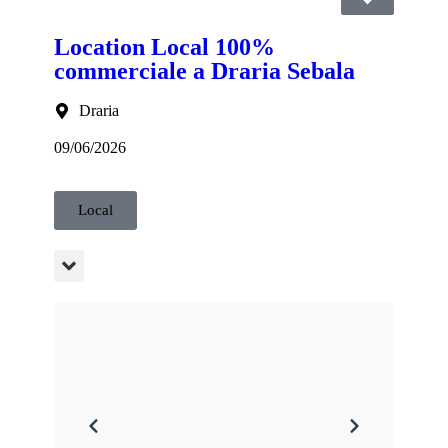
Location Local 100%
commerciale a Draria Sebala
Draria
09/06/2026
Local
: 1 mois