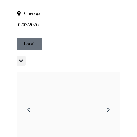
Cheraga
01/03/2026
Local
0771.38.73.65 AG