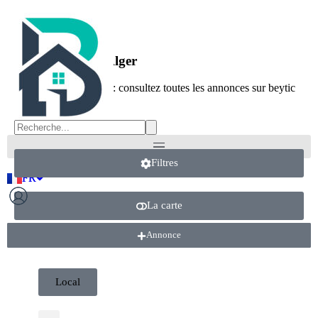
Location Local Alger
Location Local Alger : consultez toutes les annonces sur beytic
Filtres
FR
AR
FR
AR
La carte
Annonce
Annonce
Local