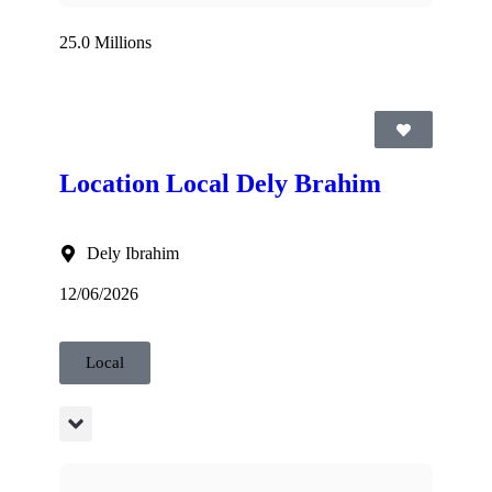
25.0 Millions
Location Local Dely Brahim
Dely Ibrahim
12/06/2026
Local
ria Sebala Idéal pour uniquement restauration (merdoume ; grillades ...) Au prix de 180 000 DA Avance : 12 mois Frais d'agence : 1 mois