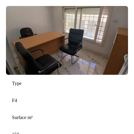
Type
F
4
Surface m²