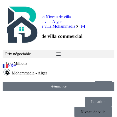
Immobilier
Location Niveau de villa
Location Niveau de villa Alger
Location Niveau de villa Mohammadia
F4
Location niveau de villa commercial
Prix négociable
12.0 Millions
FR
AR
Mohammadia
-
Alger
Annonce
Location
Niveau de villa