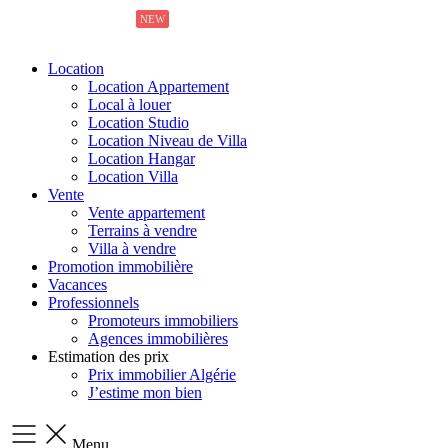
NEW
NEW
Location
Location Appartement
Local à louer
Location Studio
Location Niveau de Villa
Location Hangar
Location Villa
Vente
Vente appartement
Terrains à vendre
Villa à vendre
Promotion immobilière
Vacances
Professionnels
Promoteurs immobiliers
Agences immobilières
Estimation des prix
Prix immobilier Algérie
J’estime mon bien
Menu