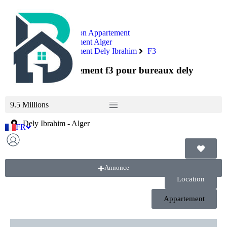
Immobilier
Location Appartement
Location Appartement Alger
Location Appartement Dely Ibrahim
F3
Location appartement f3 pour bureaux dely
ibrahim
9.5 Millions
Dely Ibrahim
-
Alger
FR
AR
Annonce
Location
Appartement