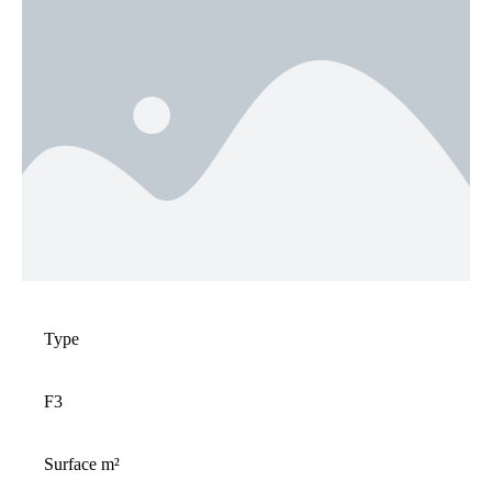
Type
F
3
Surface m²